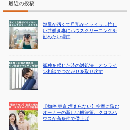
最近の投稿
部屋が汚くて旦那がイライラ…忙し
い共働き妻にハウスクリーニングを
勧めたい理由
孤独を感じた時の対処法｜オンライ
ン相談でつながりを取り戻す
【物件 東京 埋まらない】空室に悩む
オーナーの新しい解決策。クロスハ
ウスが高条件で借上げ